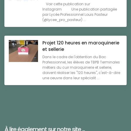
Voir cette publication sur
Instagram Une publication partagée
par Lycée Professionnel Louis Pasteur
(@lycee_pro_pasteur) ...
Projet 120 heures en maroquinerie
et sellerie
Dans le cadre de l'obtention du Bac
Professionnel, les élèves de TBPB Terminales
métiers du cuir maroquinerie et sellerie,
doivent réaliser les "120 heures", c'est-à-dire
une oeuvre dans leur spécialit ...
À lire également sur notre site ...