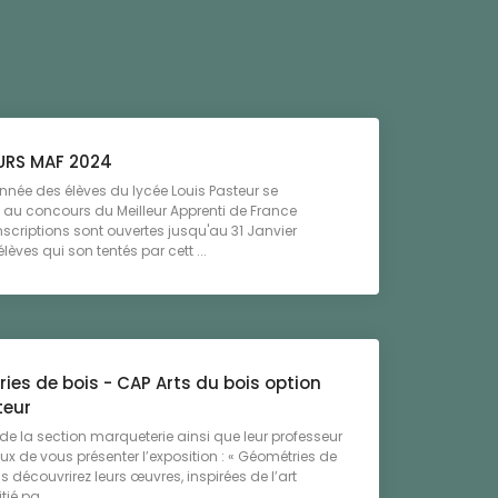
RS MAF 2024
née des élèves du lycée Louis Pasteur se
 au concours du Meilleur Apprenti de France
nscriptions sont ouvertes jusqu'au 31 Janvier
lèves qui son tentés par cett ...
ies de bois - CAP Arts du bois option
teur
 de la section marqueterie ainsi que leur professeur
ux de vous présenter l’exposition : « Géométries de
s découvrirez leurs œuvres, inspirées de l’art
tié pa ...