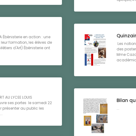
Quinzain
Ébénisterie en action : une
leur formation, les élèves de
Les notions
tiers d'Art) Ébénisterie ont
des poster
Mme Cazach
académique
RT AU LYCEE LOUIS
Bilan qu
uvre ses portes le samedi 22
 présenter au public les
...
..