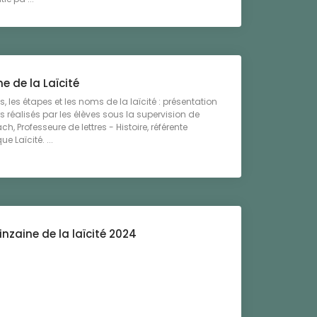
e de la Laïcité
, les étapes et les noms de la laïcité : présentation
s réalisés par les élèves sous la supervision de
, Professeure de lettres - Histoire, référente
 Laïcité. ...
inzaine de la laïcité 2024