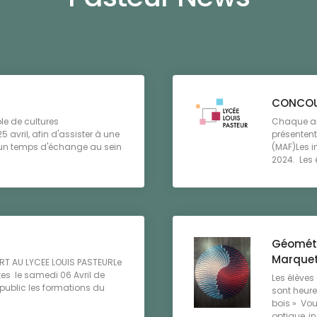
CONCOU
ôle de cultures
Chaque an
 avril, afin d'assister à une
présentent
e un temps d'échange au sein
(MAF)Les i
2024. Les é
Géométr
Marque
RT AU LYCEE LOUIS PASTEURLe
tes le samedi 06 Avril de
Les élèves
public les formations du
sont heure
bois » Vou
optique, ini