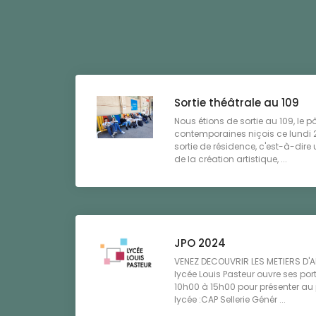
Sortie théâtrale au 109
Nous étions de sortie au 109, le p
contemporaines niçois ce lundi 25
sortie de résidence, c'est-à-dir
de la création artistique, ...
JPO 2024
VENEZ DECOUVRIR LES METIERS D'A
lycée Louis Pasteur ouvre ses por
10h00 à 15h00 pour présenter au 
lycée :CAP Sellerie Génér ...