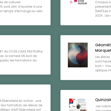
ôle de cultures
Chaque an
 avril, afin d'assister à une
présentent
e un temps d'échange au sein
(MAF)Les i
2024. Les é
Géométr
Marque
RT AU LYCEE LOUIS PASTEURLe
tes le samedi 06 Avril de
Les élèves
public les formations du
sont heure
bois » Vou
optique, ini
Quinzain
Ébénisterie en action : une
leur formation, les élèves de
Les notions
tiers d'Art) Ébénisterie ont
des poster