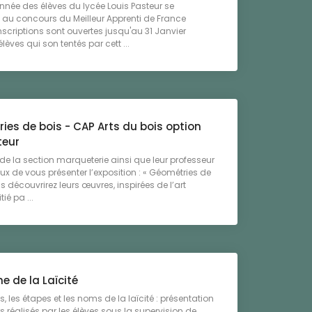
née des élèves du lycée Louis Pasteur se
 au concours du Meilleur Apprenti de France
nscriptions sont ouvertes jusqu'au 31 Janvier
lèves qui son tentés par cett ...
ies de bois - CAP Arts du bois option
teur
 de la section marqueterie ainsi que leur professeur
ux de vous présenter l’exposition : « Géométries de
s découvrirez leurs œuvres, inspirées de l’art
tié pa ...
e de la Laïcité
, les étapes et les noms de la laïcité : présentation
s réalisés par les élèves sous la supervision de