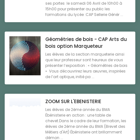
ses portes le samedi 06 Avril de 10h00 à
15h00 pour présenter au public les
formations du lycée :CAP Sellerie Génér ...
Géométries de bois - CAP Arts du
bois option Marqueteur
Les élèves de la section marqueterie ainsi
que leur professeur sont heureux de vous
présenter l’exposition : « Géométries de bois
» Vous découvrirez leurs œuvres, inspirées
de l’art optique, initié pa ...
ZOOM SUR L'EBENISTERIE
Les élèves de 2ème année du BMA
Ébénisterie en action : une table de
chevet.Dans le cadre de leur formation, les
élèves de 2ème année du BMA (Brevet des
Métiers d'Art) Ébénisterie ont brillamment
démon ...