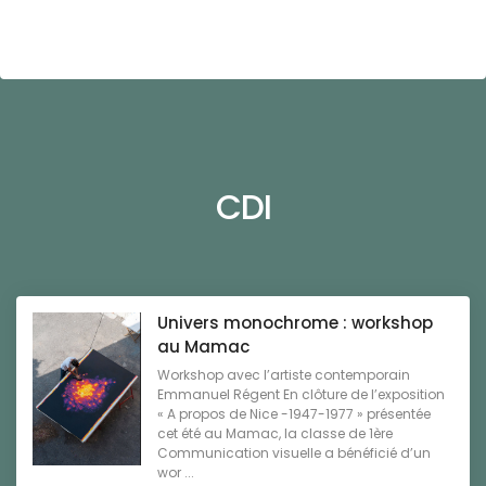
CDI
Univers monochrome : workshop
au Mamac
Workshop avec l’artiste contemporain
Emmanuel Régent En clôture de l’exposition
« A propos de Nice -1947-1977 » présentée
cet été au Mamac, la classe de 1ère
Communication visuelle a bénéficié d’un
wor ...