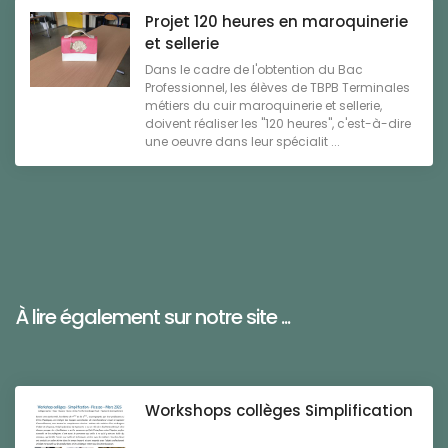
Projet 120 heures en maroquinerie
et sellerie
Dans le cadre de l'obtention du Bac
Professionnel, les élèves de TBPB Terminales
métiers du cuir maroquinerie et sellerie,
doivent réaliser les "120 heures", c'est-à-dire
une oeuvre dans leur spécialit ...
À lire également sur notre site ...
Workshops collèges Simplification