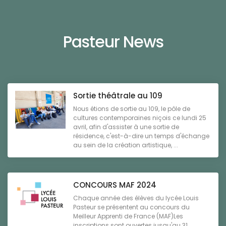
Pasteur News
Sortie théâtrale au 109
Nous étions de sortie au 109, le pôle de
cultures contemporaines niçois ce lundi 25
avril, afin d'assister à une sortie de
résidence, c'est-à-dire un temps d'échange
au sein de la création artistique, ...
CONCOURS MAF 2024
Chaque année des élèves du lycée Louis
Pasteur se présentent au concours du
Meilleur Apprenti de France (MAF)Les
inscriptions sont ouvertes jusqu'au 31