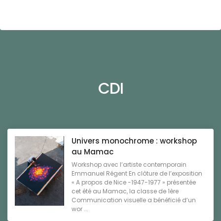
CDI
Univers monochrome : workshop
au Mamac
Workshop avec l’artiste contemporain
Emmanuel Régent En clôture de l’exposition
« A propos de Nice -1947-1977 » présentée
cet été au Mamac, la classe de 1ère
Communication visuelle a bénéficié d’un
wor ...