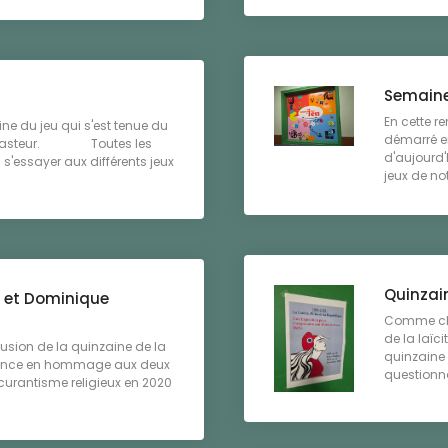
Semaine
En cette r
ine du jeu qui s'est tenue du
démarré en
ée Pasteur. Toutes les
d'aujourd'
'essayer aux différents jeux
jeux de not
Quinzain
et Dominique
Comme cha
de la laïc
ion de la quinzaine de la
quinzaine 
 silence en hommage aux deux
questionnai
curantisme religieux en 2020