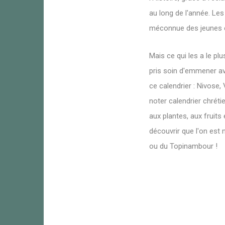
au long de l'année. Le
méconnue des jeunes et
Mais ce qui les a le pl
pris soin d'emmener ave
ce calendrier : Nivose,
noter calendrier chréti
aux plantes, aux fruits
découvrir que l'on est 
ou du Topinambour !