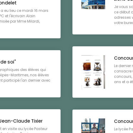
ondelet
Je vous so
i a eu lieu ce mardi 16 mars
ce début d
PC et l'écrivain Alain
adresses w
nisée par Mme Milardi,
votre burea
Concour
 de soi"
Le dernier 
graphiques des élèves qui
consacre u
Alpes-Maritimes, nos élèves
concours, 
 participé l'an dernier avec
ans et a été
 Jean-Claude Tixier
Concour
t en visite au lycée Pasteur
Le lycée P