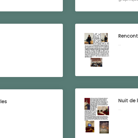
Rencontr
...
Nuit de 
les
...