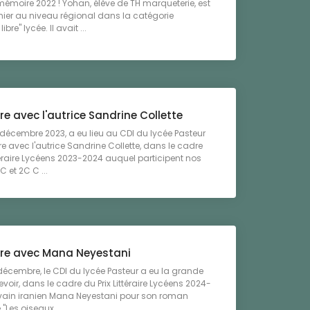
mémoire 2022 ! Yohan, élève de TH marqueterie, est
mier au niveau régional dans la catégorie
bre" lycée. Il avait ...
e avec l'autrice Sandrine Collette
 décembre 2023, a eu lieu au CDI du lycée Pasteur
re avec l'autrice Sandrine Collette, dans le cadre
ttéraire Lycéens 2023-2024 auquel participent nos
C et 2C C ...
re avec Mana Neyestani
 décembre, le CDI du lycée Pasteur a eu la grande
evoir, dans le cadre du Prix Littéraire Lycéens 2024-
ivain iranien Mana Neyestani pour son roman
"Les oiseaux ...