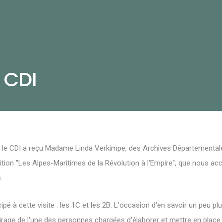
 CDI
le CDI a reçu Madame Linda Verkimpe, des Archives Départementales
sition "Les Alpes-Maritimes de la Révolution à l'Empire", que nous ac
.
ipé à cette visite : les 1C et les 2B. L'occasion d'en savoir un peu pl
clairage de l'une des personnes chargées d'élaborer et mettre en plac