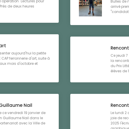
 l'opération "Lectures pour
Bulles de 
e.Près de deux heures
arrivé pre
"candidat li
art
Rencontr
senter aujourd'hui la petite
Ce jeudi 7
 CAP ferronnerie d'art, suite à
la rencont
e aux mois d'octobre et
du Prix Li
élèves de 1
 Guillaume Nail
Rencont
ce vendredi 19 janvier de
Le lundi 2
ain Guillaume Nail dans le
joie de rec
artenariat avec la Ville de
2025 l'écr
graphique 