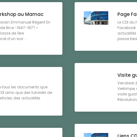
orkshop au Mamac
Page Fa
porain Emmanuel Régent En
Le CDI du 
 de Nice -1947-1977 »
Facebook !
lasse de 1ère
actualités 
ié d’un wor ...
passe bea
Visite g
Vendredi 
le tous les documents que
Verkimpe, 
I ainsi que des tutoriels de
visite gui
ticles, des actualités
Révolution
Liens CD