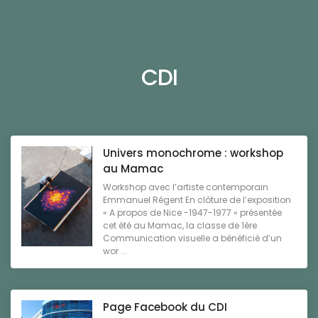
CDI
Univers monochrome : workshop
au Mamac
Workshop avec l’artiste contemporain
Emmanuel Régent En clôture de l’exposition
« A propos de Nice -1947-1977 » présentée
cet été au Mamac, la classe de 1ère
Communication visuelle a bénéficié d’un
wor ...
Page Facebook du CDI