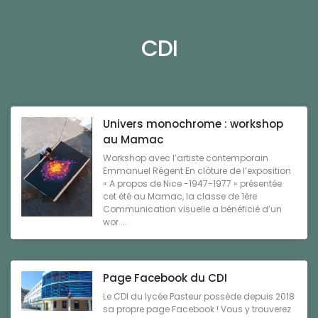
CDI
Univers monochrome : workshop
au Mamac
Workshop avec l’artiste contemporain
Emmanuel Régent En clôture de l’exposition
« A propos de Nice -1947-1977 » présentée
cet été au Mamac, la classe de 1ère
Communication visuelle a bénéficié d’un
wor ...
Page Facebook du CDI
Le CDI du lycée Pasteur possède depuis 2018
sa propre page Facebook ! Vous y trouverez