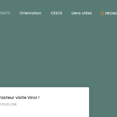
USSITE
Orientation
CESCE
Liens utiles
PRON
steur visite Vinci !
PLUS LOIN : ...