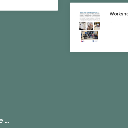
Worksho
...
...